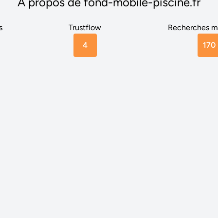
A propos de fond-mobile-piscine.fr
s
Trustflow
Recherches m
4
170